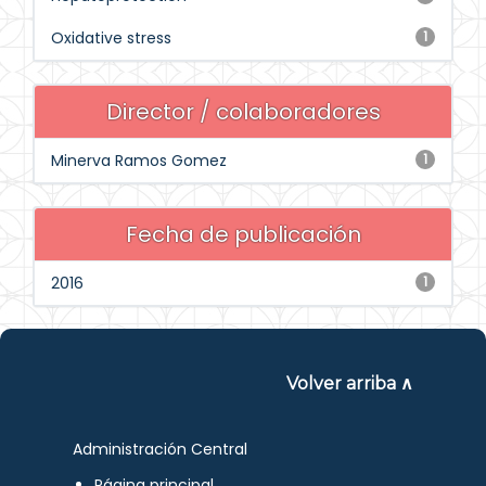
Oxidative stress
1
Director / colaboradores
Minerva Ramos Gomez
1
Fecha de publicación
2016
1
Volver arriba ∧
Administración Central
Página principal