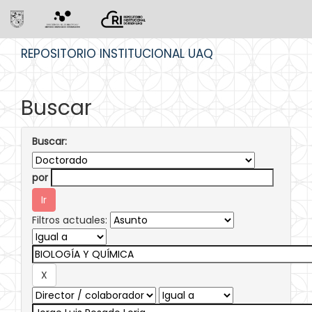
Skip
REPOSITORIO INSTITUCIONAL UAQ
navigation
Buscar
Buscar:
por
Filtros actuales: