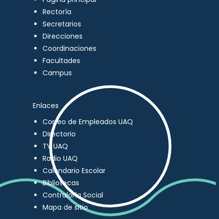
Rectoría
Secretarios
Direcciones
Coordinaciones
Facultades
Campus
Enlaces
Correo de Empleados UAQ
Directorio
TV UAQ
Radio UAQ
Calendario Escolar
Bibliotecas
Contraloría Social
Mapa de sitio