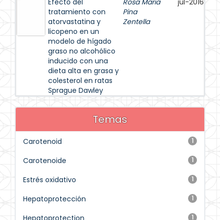
Efecto del
Rosa Maria
jul-2016
tratamiento con
Pina
atorvastatina y
Zentella
licopeno en un
modelo de hígado
graso no alcohólico
inducido con una
dieta alta en grasa y
colesterol en ratas
Sprague Dawley
Temas
Carotenoid
1
Carotenoide
1
Estrés oxidativo
1
Hepatoprotección
1
Hepatoprotection
1