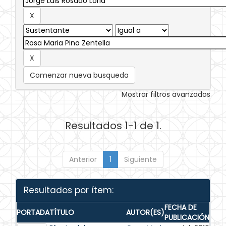
Comenzar nueva busqueda
Mostrar filtros avanzados
Resultados 1-1 de 1.
Anterior
1
Siguiente
Resultados por ítem:
FECHA DE
PORTADA
TÍTULO
AUTOR(ES)
PUBLICACIÓN