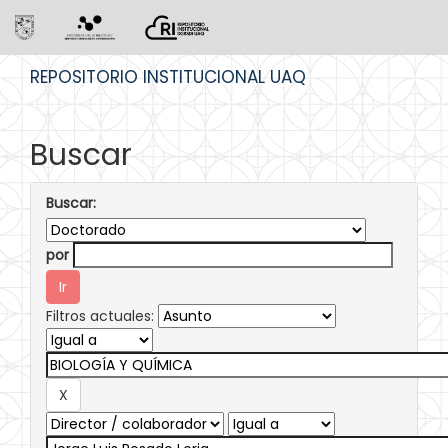
Skip
REPOSITORIO INSTITUCIONAL UAQ
navigation
Buscar
Buscar:
por
Filtros actuales: