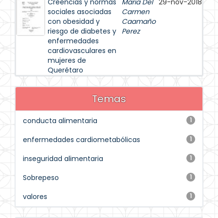
Creencias y normas
Maria Del
29-nov-2018
sociales asociadas
Carmen
con obesidad y
Caamaño
riesgo de diabetes y
Perez
enfermedades
cardiovasculares en
mujeres de
Querétaro
Temas
conducta alimentaria
1
enfermedades cardiometabólicas
1
inseguridad alimentaria
1
Sobrepeso
1
valores
1