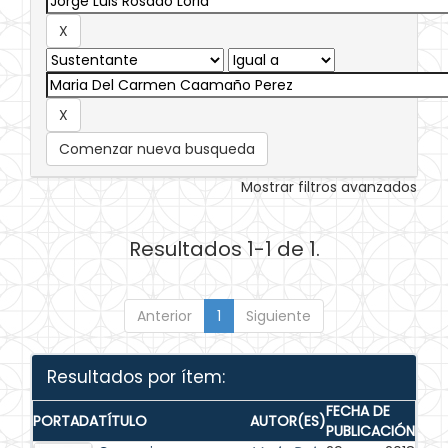
Comenzar nueva busqueda
Mostrar filtros avanzados
Resultados 1-1 de 1.
Anterior
1
Siguiente
Resultados por ítem:
FECHA DE
PORTADA
TÍTULO
AUTOR(ES)
PUBLICACIÓN