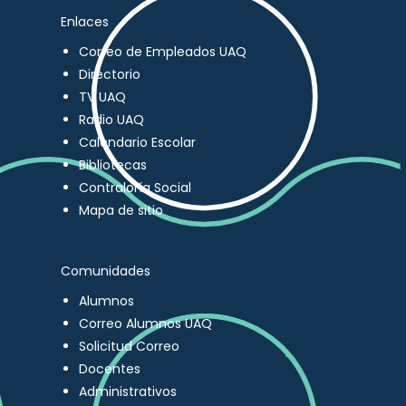
Enlaces
Correo de Empleados UAQ
Directorio
TV UAQ
Radio UAQ
Calendario Escolar
Bibliotecas
Contraloría Social
Mapa de sitio
Comunidades
Alumnos
Correo Alumnos UAQ
Solicitud Correo
Docentes
Administrativos