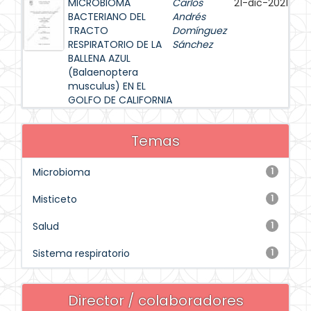
MICROBIOMA
Carlos
21-dic-2021
BACTERIANO DEL
Andrés
TRACTO
Domínguez
RESPIRATORIO DE LA
Sánchez
BALLENA AZUL
(Balaenoptera
musculus) EN EL
GOLFO DE CALIFORNIA
Temas
Microbioma
1
Misticeto
1
Salud
1
Sistema respiratorio
1
Director / colaboradores