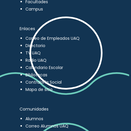
Facultades
Campus
Enlaces
Correo de Empleados UAQ
Directorio
TV UAQ
Radio UAQ
Calendario Escolar
Bibliotecas
Contraloría Social
Mapa de sitio
Comunidades
Alumnos
Correo Alumnos UAQ