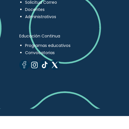
Solicitud Correo
Docentes
Administrativos
Educación Continua
Programas educativos
Convocatorias