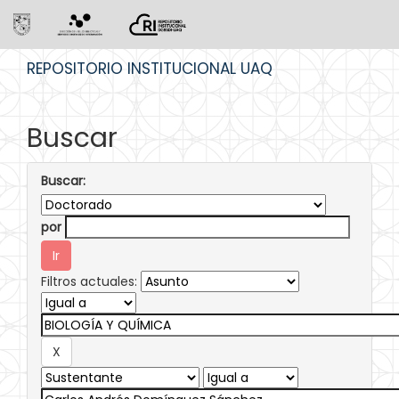
Skip
REPOSITORIO INSTITUCIONAL UAQ
navigation
Buscar
Buscar:
por
Filtros actuales: