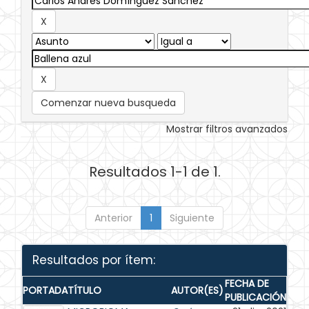
Comenzar nueva busqueda
Mostrar filtros avanzados
Resultados 1-1 de 1.
Anterior
1
Siguiente
Resultados por ítem:
FECHA DE
PORTADA
TÍTULO
AUTOR(ES)
PUBLICACIÓN