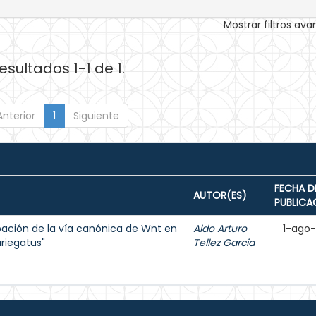
Mostrar filtros av
esultados 1-1 de 1.
Anterior
1
Siguiente
FECHA D
AUTOR(ES)
PUBLICA
ipación de la vía canónica de Wnt en
Aldo Arturo
1-ago
ariegatus"
Tellez Garcia