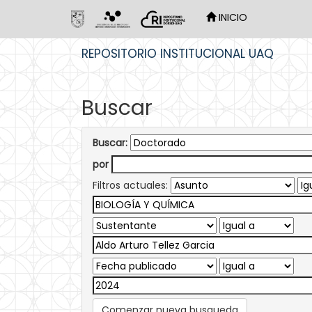
INICIO
Skip
REPOSITORIO INSTITUCIONAL UAQ
navigation
Buscar
Buscar:
por
Filtros actuales:
Comenzar nueva busqueda