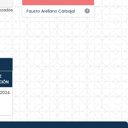
anzados
Fausto Arellano Carbajal
1
E
CIÓN
-2024