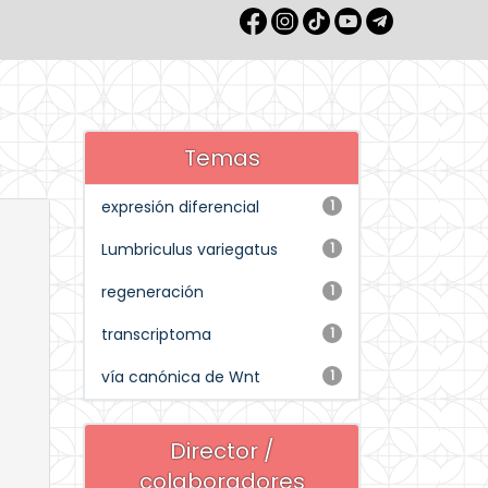
Temas
expresión diferencial
1
Lumbriculus variegatus
1
regeneración
1
transcriptoma
1
vía canónica de Wnt
1
Director /
colaboradores