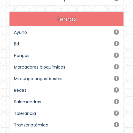
Temas
Ayuno
1
Bd
1
Hongos
1
Marcadores bioquímicos
1
Mirounga angustirostris
1
Redes
1
Salamandras
1
Tolerancia
1
Transcriptómica
1