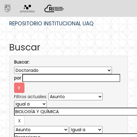
Skip
REPOSITORIO INSTITUCIONAL UAQ
navigation
Buscar
Buscar:
por
Filtros actuales: