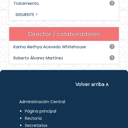
Tratamiento
1
SIGUIENTE >
Director / colaboradores
Karina Alethya Acevedo Whitehouse
1
Roberto Álvarez Martínez
1
Volver arriba ∧
Administración Central
Página principal
Rectoría
Secretarios