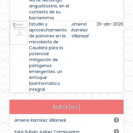
Norte, Mirounga
angustirostris, en el
contexto de su
bacterioma
Estudio y
Jimena
20-abr-2026
aprovechamiento
Ramírez
de patrones en la
Villarreal
microbiota de
Caudata para la
potencial
mitigación de
patógenos
emergentes: un
enfoque
bioinformático
integral
Autor(es)
Jimena Ramírez Villarreal
1
Yara Suhan Juárez Campusano
1