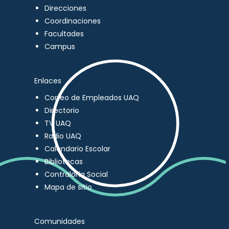
Direcciones
Coordinaciones
Facultades
Campus
Enlaces
Correo de Empleados UAQ
Directorio
TV UAQ
Radio UAQ
Calendario Escolar
Bibliotecas
Contraloría Social
Mapa de sitio
Comunidades