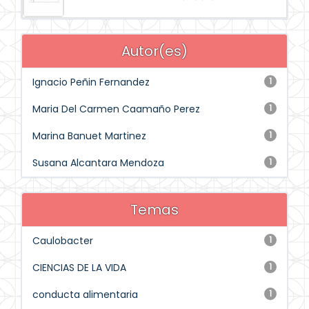
Autor(es)
Ignacio Peñin Fernandez
1
Maria Del Carmen Caamaño Perez
1
Marina Banuet Martinez
1
Susana Alcantara Mendoza
1
Temas
Caulobacter
1
CIENCIAS DE LA VIDA
1
conducta alimentaria
1