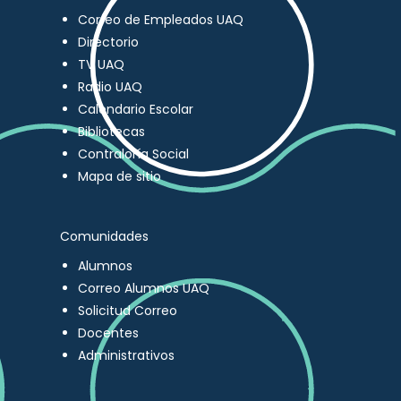
Correo de Empleados UAQ
Directorio
TV UAQ
Radio UAQ
Calendario Escolar
Bibliotecas
Contraloría Social
Mapa de sitio
Comunidades
Alumnos
Correo Alumnos UAQ
Solicitud Correo
Docentes
Administrativos