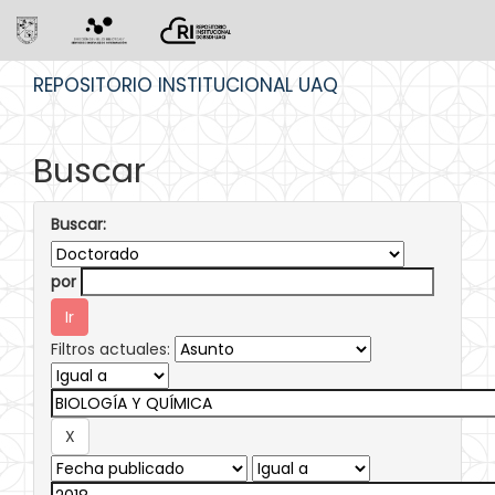
Skip
REPOSITORIO INSTITUCIONAL UAQ
navigation
Buscar
Buscar:
por
Filtros actuales: