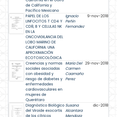
California en el Golfo
de California y
Pacífico Mexicano
PAPEL DE LOS
Ignacio
9-nov-2018
LINFOCITOS T CD4 Y
Peñin
CD8, B Y CELULAS NK
Fernandez
EN LA
ONCOVIGILANCIA DEL
LOBO MARINO DE
CALIFORNIA: UNA
APROXIMACIÓN
ECOTOXICOLÓGICA
Creencias y normas
Maria Del
29-nov-2018
sociales asociadas
Carmen
con obesidad y
Caamaño
riesgo de diabetes y
Perez
enfermedades
cardiovasculares en
mujeres de
Querétaro
Diagnóstico Biológico
Susana
dic-2018
del Viroide exocortis
Alcantara
de los cítricos
Mendoza