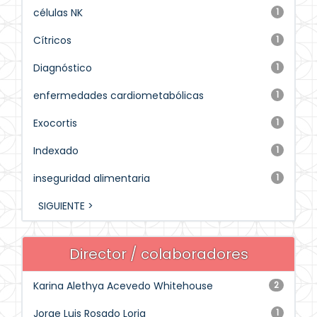
células NK
1
Cítricos
1
Diagnóstico
1
enfermedades cardiometabólicas
1
Exocortis
1
Indexado
1
inseguridad alimentaria
1
SIGUIENTE >
Director / colaboradores
Karina Alethya Acevedo Whitehouse
2
Jorge Luis Rosado Loria
1