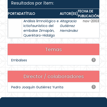
Resultados por ítem:
FECHA DE
PORTADA
TÍTULO
AUTOR(ES)
PUBLICACIÓN
Análisis limnológico e
Altagracia
nov-2003
ictiofaunístico del
Gutiérrez
embalse Zimapán,
Hernández
Querétaro-Hidalgo
Temas
Embalses
1
Director / colaboradores
Pedro Joaquín Gutiérrez Yurrita
1