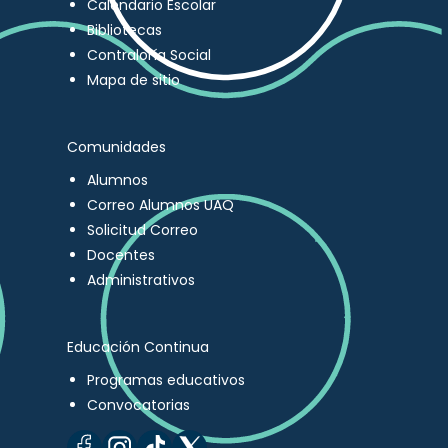
Calendario Escolar
Bibliotecas
Contraloría Social
Mapa de sitio
Comunidades
Alumnos
Correo Alumnos UAQ
Solicitud Correo
Docentes
Administrativos
Educación Continua
Programas educativos
Convocatorias