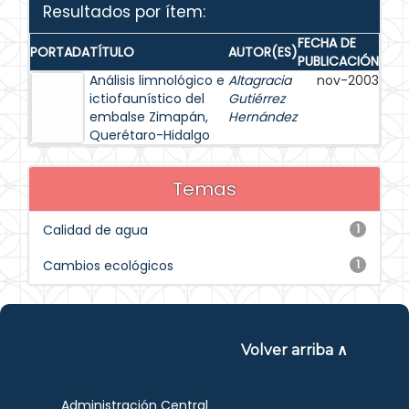
Resultados por ítem:
FECHA DE
PORTADA
TÍTULO
AUTOR(ES)
PUBLICACIÓN
Análisis limnológico e
Altagracia
nov-2003
ictiofaunístico del
Gutiérrez
embalse Zimapán,
Hernández
Querétaro-Hidalgo
Temas
Calidad de agua
1
Cambios ecológicos
1
Volver arriba ∧
Administración Central