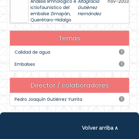
Análisis limnológico e
Altagracia
nov-2003
ictiofaunístico del
Gutiérrez
embalse Zimapán,
Hernández
Querétaro-Hidalgo
Temas
Calidad de agua
1
Embalses
1
Director / colaboradores
Pedro Joaquín Gutiérrez Yurrita
1
Volver arriba ∧