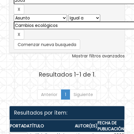
Comenzar nueva busqueda
Mostrar filtros avanzados
Resultados 1-1 de 1.
Anterior
1
Siguiente
Resultados por ítem:
FECHA DE
PORTADA
TÍTULO
AUTOR(ES)
PUBLICACIÓN