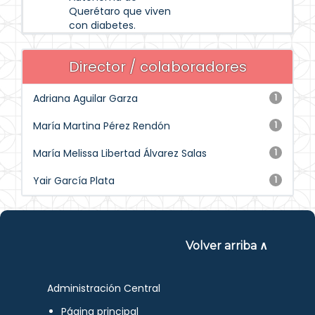
Querétaro que viven
con diabetes.
Director / colaboradores
Adriana Aguilar Garza
1
María Martina Pérez Rendón
1
María Melissa Libertad Álvarez Salas
1
Yair García Plata
1
Volver arriba ∧
Administración Central
Página principal