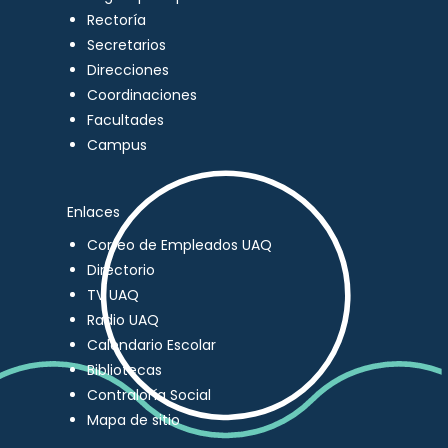
Rectoría
Secretarios
Direcciones
Coordinaciones
Facultades
Campus
Enlaces
Correo de Empleados UAQ
Directorio
TV UAQ
Radio UAQ
Calendario Escolar
Bibliotecas
Contraloría Social
Mapa de sitio