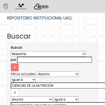
Skip
REPOSITORIO INSTITUCIONAL UAQ
navigation
Buscar
Buscar:
por
Filtros actuales: