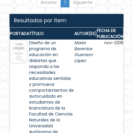
Anterior
1
Siguiente
Resultados por ítem:
FECHA DE
PORTADA
TÍTULO
AUTOR(ES)
PUBLICACIÓN
Diseño de un
María
nov-2018
programa de
Berenice
educación en
Guerrero
diabetes que
López
responda a las
necesidades
educativas sentidas
y promueva
comportamientos de
autocuidado en
estudiantes de
licenciatura de la
Facultad de Ciencias
Naturales de la
Universidad
Autónoma de