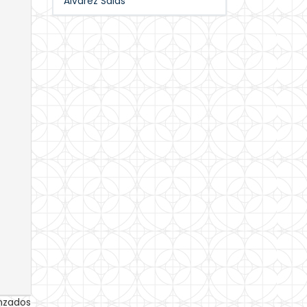
Álvarez Salas
anzados