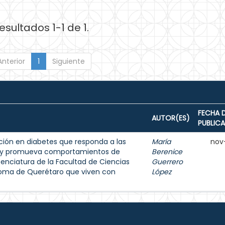
esultados 1-1 de 1.
Anterior
1
Siguiente
FECHA 
AUTOR(ES)
PUBLIC
ión en diabetes que responda a las
María
nov
s y promueva comportamientos de
Berenice
enciatura de la Facultad de Ciencias
Guerrero
noma de Querétaro que viven con
López