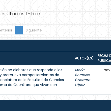
esultados 1-1 de 1.
Anterior
1
Siguiente
FECHA 
AUTOR(ES)
PUBLIC
ión en diabetes que responda a las
María
nov
s y promueva comportamientos de
Berenice
enciatura de la Facultad de Ciencias
Guerrero
noma de Querétaro que viven con
López