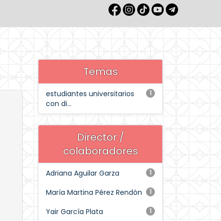
Temas
estudiantes universitarios
1
con di...
Director /
colaboradores
Adriana Aguilar Garza
1
María Martina Pérez Rendón
1
Yair García Plata
1