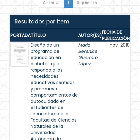
Anterior
1
Siguiente
Resultados por ítem:
FECHA DE
PORTADA
TÍTULO
AUTOR(ES)
PUBLICACIÓN
Diseño de un
María
nov-2018
programa de
Berenice
educación en
Guerrero
diabetes que
López
responda a las
necesidades
educativas sentidas
y promueva
comportamientos de
autocuidado en
estudiantes de
licenciatura de la
Facultad de Ciencias
Naturales de la
Universidad
Autónoma de