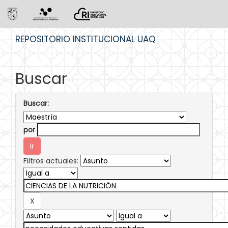
Skip
REPOSITORIO INSTITUCIONAL UAQ
navigation
Buscar
Buscar:
por
Filtros actuales: