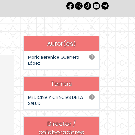
Autor(es)
María Berenice Guerrero
1
López
Temas
MEDICINA Y CIENCIAS DE LA
1
SALUD
Director /
colaboradores