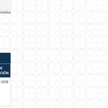
anzados
DE
ACIÓN
-2018