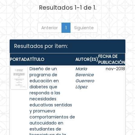
Resultados 1-1 de 1.
Anterior
1
Siguiente
Resultados por ítem:
FECHA DE
PORTADA
TÍTULO
AUTOR(ES)
PUBLICACIÓN
Diseño de un
María
nov-2018
programa de
Berenice
educación en
Guerrero
diabetes que
López
responda a las
necesidades
educativas sentidas
y promueva
comportamientos de
autocuidado en
estudiantes de