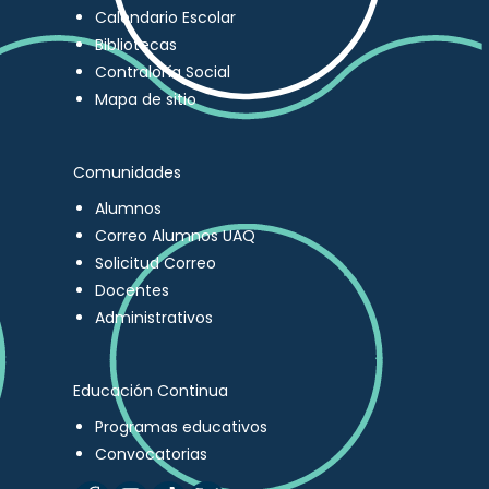
Calendario Escolar
Bibliotecas
Contraloría Social
Mapa de sitio
Comunidades
Alumnos
Correo Alumnos UAQ
Solicitud Correo
Docentes
Administrativos
Educación Continua
Programas educativos
Convocatorias