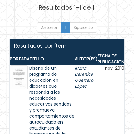
Resultados 1-1 de 1.
Anterior
1
Siguiente
Resultados por ítem:
FECHA DE
PORTADA
TÍTULO
AUTOR(ES)
PUBLICACIÓN
Diseño de un
María
nov-2018
programa de
Berenice
educación en
Guerrero
diabetes que
López
responda a las
necesidades
educativas sentidas
y promueva
comportamientos de
autocuidado en
estudiantes de