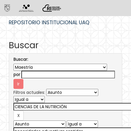
Skip
REPOSITORIO INSTITUCIONAL UAQ
navigation
Buscar
Buscar:
por
Filtros actuales: