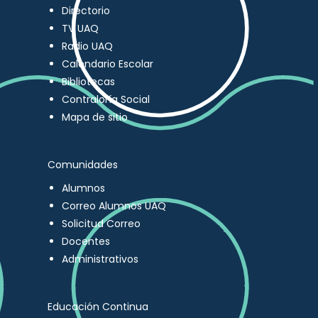
Directorio
TV UAQ
Radio UAQ
Calendario Escolar
Bibliotecas
Contraloría Social
Mapa de sitio
Comunidades
Alumnos
Correo Alumnos UAQ
Solicitud Correo
Docentes
Administrativos
Educación Continua