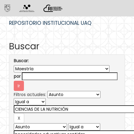
Skip
REPOSITORIO INSTITUCIONAL UAQ
navigation
Buscar
Buscar:
por
Filtros actuales: