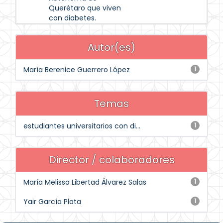
Querétaro que viven
con diabetes.
Autor(es)
María Berenice Guerrero López
1
Temas
estudiantes universitarios con di...
1
Director / colaboradores
María Melissa Libertad Álvarez Salas
1
Yair García Plata
1