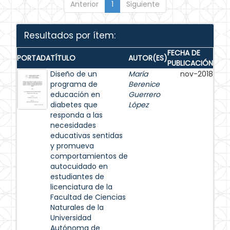
Anterior
1
Siguiente
Resultados por ítem:
FECHA DE
PORTADA
TÍTULO
AUTOR(ES)
PUBLICACIÓN
Diseño de un
María
nov-2018
programa de
Berenice
educación en
Guerrero
diabetes que
López
responda a las
necesidades
educativas sentidas
y promueva
comportamientos de
autocuidado en
estudiantes de
licenciatura de la
Facultad de Ciencias
Naturales de la
Universidad
Autónoma de