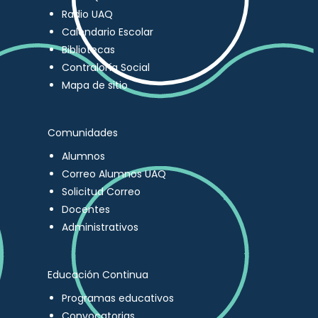
Radio UAQ
Calendario Escolar
Bibliotecas
Contraloría Social
Mapa de sitio
Comunidades
Alumnos
Correo Alumnos UAQ
Solicitud Correo
Docentes
Administrativos
Educación Continua
Programas educativos
Convocatorias