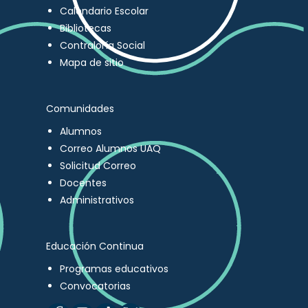
Calendario Escolar
Bibliotecas
Contraloría Social
Mapa de sitio
Comunidades
Alumnos
Correo Alumnos UAQ
Solicitud Correo
Docentes
Administrativos
Educación Continua
Programas educativos
Convocatorias