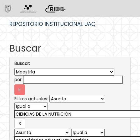
Skip
REPOSITORIO INSTITUCIONAL UAQ
navigation
Buscar
Buscar:
por
Filtros actuales: