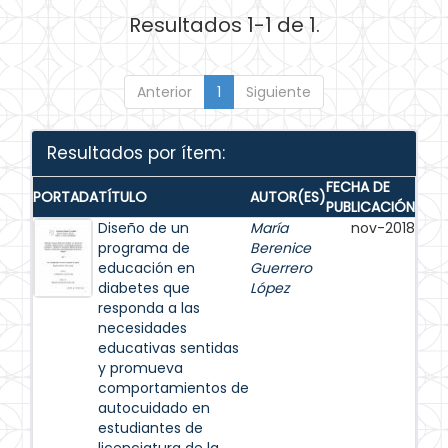
Resultados 1-1 de 1.
Anterior
1
Siguiente
Resultados por ítem:
FECHA DE
PORTADA
TÍTULO
AUTOR(ES)
PUBLICACIÓN
Diseño de un
María
nov-2018
programa de
Berenice
educación en
Guerrero
diabetes que
López
responda a las
necesidades
educativas sentidas
y promueva
comportamientos de
autocuidado en
estudiantes de