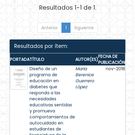
Resultados 1-1 de 1.
Anterior
1
Siguiente
Resultados por ítem:
FECHA DE
PORTADA
TÍTULO
AUTOR(ES)
PUBLICACIÓN
Diseño de un
María
nov-2018
programa de
Berenice
educación en
Guerrero
diabetes que
López
responda a las
necesidades
educativas sentidas
y promueva
comportamientos de
autocuidado en
estudiantes de