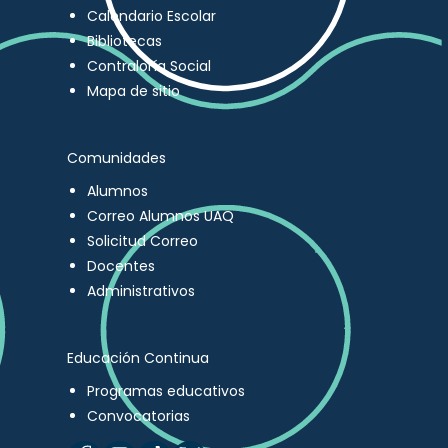
Calendario Escolar
Bibliotecas
Contraloría Social
Mapa de sitio
Comunidades
Alumnos
Correo Alumnos UAQ
Solicitud Correo
Docentes
Administrativos
Educación Continua
Programas educativos
Convocatorias