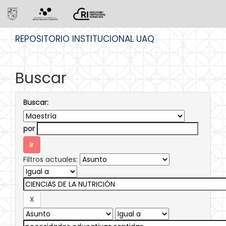
Skip
REPOSITORIO INSTITUCIONAL UAQ
navigation
Buscar
Buscar:
por
Filtros actuales: