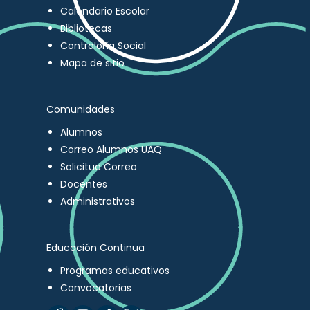
Calendario Escolar
Bibliotecas
Contraloría Social
Mapa de sitio
Comunidades
Alumnos
Correo Alumnos UAQ
Solicitud Correo
Docentes
Administrativos
Educación Continua
Programas educativos
Convocatorias