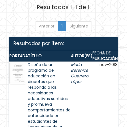
Resultados 1-1 de 1.
Anterior
1
Siguiente
Resultados por ítem:
FECHA DE
PORTADA
TÍTULO
AUTOR(ES)
PUBLICACIÓN
Diseño de un
María
nov-2018
programa de
Berenice
educación en
Guerrero
diabetes que
López
responda a las
necesidades
educativas sentidas
y promueva
comportamientos de
autocuidado en
estudiantes de