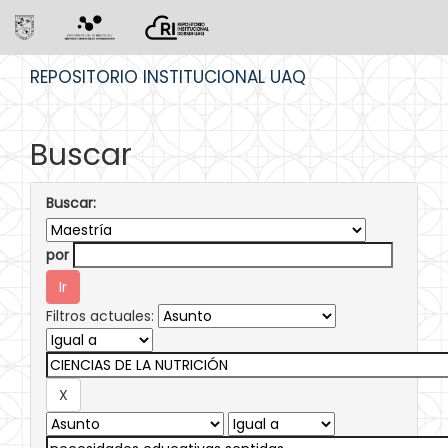
Skip
REPOSITORIO INSTITUCIONAL UAQ
navigation
Buscar
Buscar:
por
Filtros actuales: