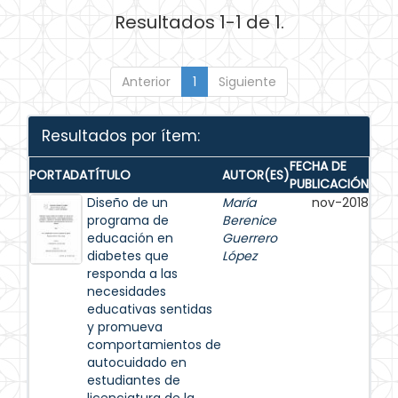
Resultados 1-1 de 1.
Anterior
1
Siguiente
Resultados por ítem:
FECHA DE
PORTADA
TÍTULO
AUTOR(ES)
PUBLICACIÓN
Diseño de un
María
nov-2018
programa de
Berenice
educación en
Guerrero
diabetes que
López
responda a las
necesidades
educativas sentidas
y promueva
comportamientos de
autocuidado en
estudiantes de