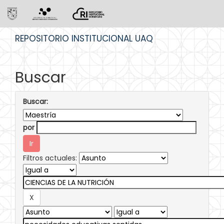
Skip
REPOSITORIO INSTITUCIONAL UAQ
navigation
Buscar
Buscar:
por
Filtros actuales: