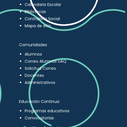
Calendario Escolar
Bibliotecas
Contraloría Social
Mapa de sitio
Comunidades
Alumnos
Correo Alumnos UAQ
Solicitud Correo
Docentes
Administrativos
Educación Continua
Programas educativos
Convocatorias