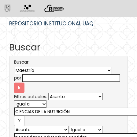
Skip
REPOSITORIO INSTITUCIONAL UAQ
navigation
Buscar
Buscar:
por
Filtros actuales: