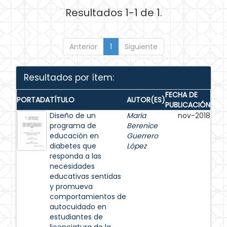
Resultados 1-1 de 1.
Anterior
1
Siguiente
Resultados por ítem:
FECHA DE
PORTADA
TÍTULO
AUTOR(ES)
PUBLICACIÓN
Diseño de un
María
nov-2018
programa de
Berenice
educación en
Guerrero
diabetes que
López
responda a las
necesidades
educativas sentidas
y promueva
comportamientos de
autocuidado en
estudiantes de