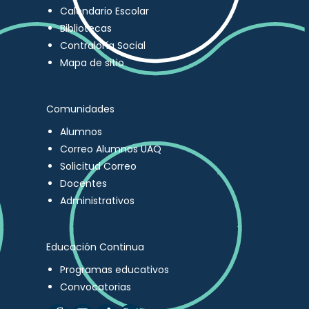
Calendario Escolar
Bibliotecas
Contraloría Social
Mapa de sitio
Comunidades
Alumnos
Correo Alumnos UAQ
Solicitud Correo
Docentes
Administrativos
Educación Continua
Programas educativos
Convocatorias