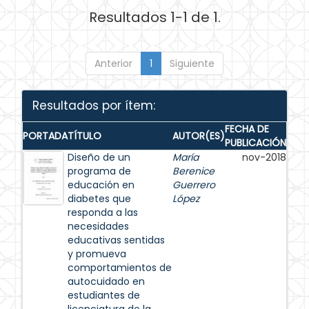
Resultados 1-1 de 1.
Anterior
1
Siguiente
Resultados por ítem:
FECHA DE
PORTADA
TÍTULO
AUTOR(ES)
PUBLICACIÓN
Diseño de un
María
nov-2018
programa de
Berenice
educación en
Guerrero
diabetes que
López
responda a las
necesidades
educativas sentidas
y promueva
comportamientos de
autocuidado en
estudiantes de