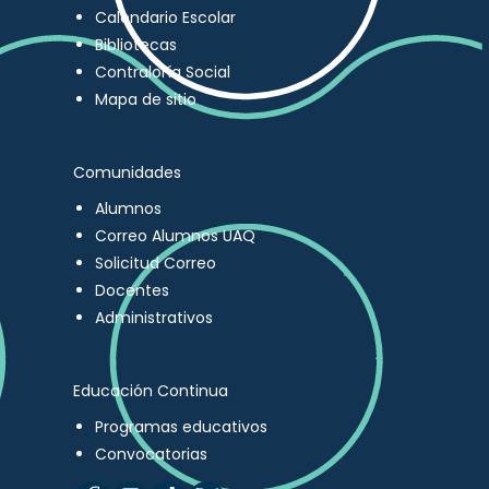
Calendario Escolar
Bibliotecas
Contraloría Social
Mapa de sitio
Comunidades
Alumnos
Correo Alumnos UAQ
Solicitud Correo
Docentes
Administrativos
Educación Continua
Programas educativos
Convocatorias