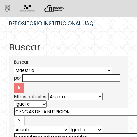
Skip
REPOSITORIO INSTITUCIONAL UAQ
navigation
Buscar
Buscar:
por
Filtros actuales: