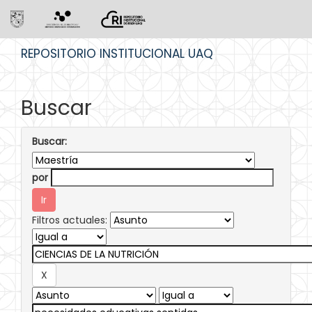
Skip
REPOSITORIO INSTITUCIONAL UAQ
navigation
Buscar
Buscar:
por
Filtros actuales: