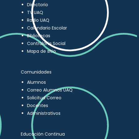
Directorio
TV UAQ
Radio UAQ
Calendario Escolar
Bibliotecas
Contraloría Social
Mapa de sitio
Comunidades
Alumnos
Correo Alumnos UAQ
Solicitud Correo
Docentes
Administrativos
Educación Continua