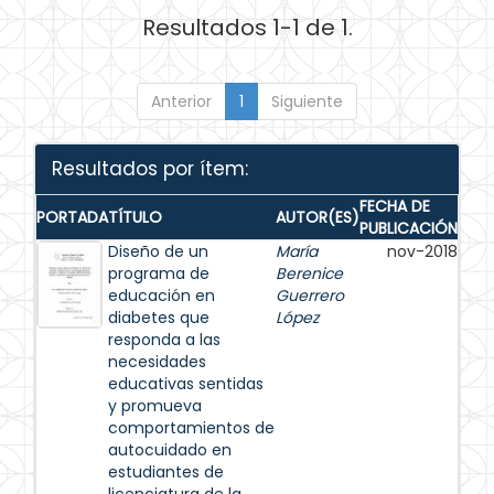
Resultados 1-1 de 1.
Anterior
1
Siguiente
Resultados por ítem:
FECHA DE
PORTADA
TÍTULO
AUTOR(ES)
PUBLICACIÓN
Diseño de un
María
nov-2018
programa de
Berenice
educación en
Guerrero
diabetes que
López
responda a las
necesidades
educativas sentidas
y promueva
comportamientos de
autocuidado en
estudiantes de