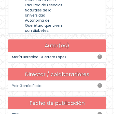
licenciatura de la
Facultad de Ciencias
Naturales de la
Universidad
Autónoma de
Querétaro que viven
con diabetes.
Autor(es)
María Berenice Guerrero López
1
Director / colaboradores
Yair García Plata
1
Fecha de publicación