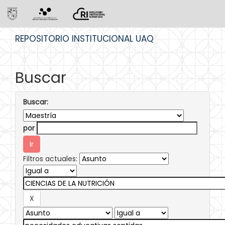
Skip
REPOSITORIO INSTITUCIONAL UAQ
navigation
Buscar
Buscar:
por
Filtros actuales: