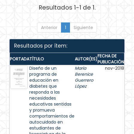
Resultados 1-1 de 1.
Anterior
1
Siguiente
Resultados por ítem:
FECHA DE
PORTADA
TÍTULO
AUTOR(ES)
PUBLICACIÓN
Diseño de un
María
nov-2018
programa de
Berenice
educación en
Guerrero
diabetes que
López
responda a las
necesidades
educativas sentidas
y promueva
comportamientos de
autocuidado en
estudiantes de