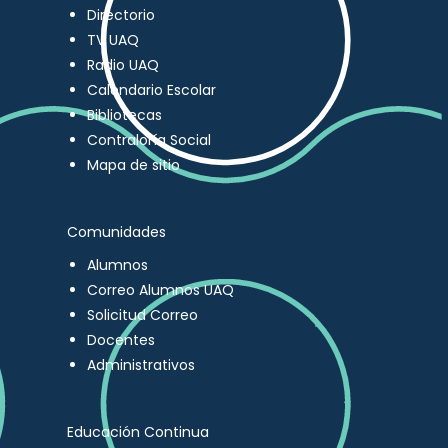
Directorio
TV UAQ
Radio UAQ
Calendario Escolar
Bibliotecas
Contraloría Social
Mapa de sitio
Comunidades
Alumnos
Correo Alumnos UAQ
Solicitud Correo
Docentes
Administrativos
Educación Continua