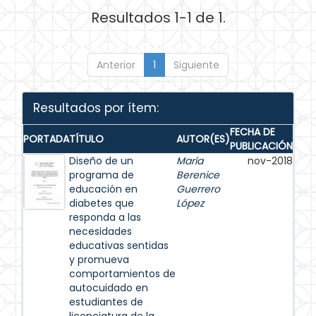
Resultados 1-1 de 1.
Anterior
1
Siguiente
Resultados por ítem:
FECHA DE
PORTADA
TÍTULO
AUTOR(ES)
PUBLICACIÓN
Diseño de un
María
nov-2018
programa de
Berenice
educación en
Guerrero
diabetes que
López
responda a las
necesidades
educativas sentidas
y promueva
comportamientos de
autocuidado en
estudiantes de