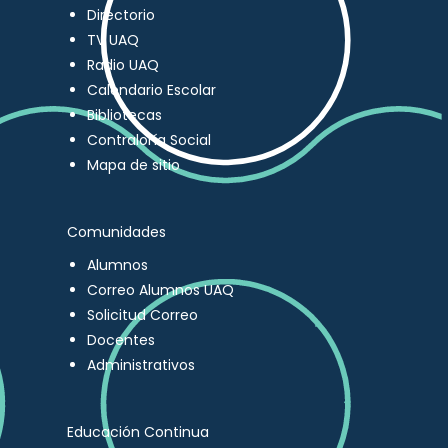
Directorio
TV UAQ
Radio UAQ
Calendario Escolar
Bibliotecas
Contraloría Social
Mapa de sitio
Comunidades
Alumnos
Correo Alumnos UAQ
Solicitud Correo
Docentes
Administrativos
Educación Continua