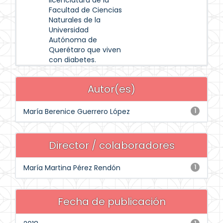
licenciatura de la
Facultad de Ciencias
Naturales de la
Universidad
Autónoma de
Querétaro que viven
con diabetes.
Autor(es)
María Berenice Guerrero López
1
Director / colaboradores
María Martina Pérez Rendón
1
Fecha de publicación