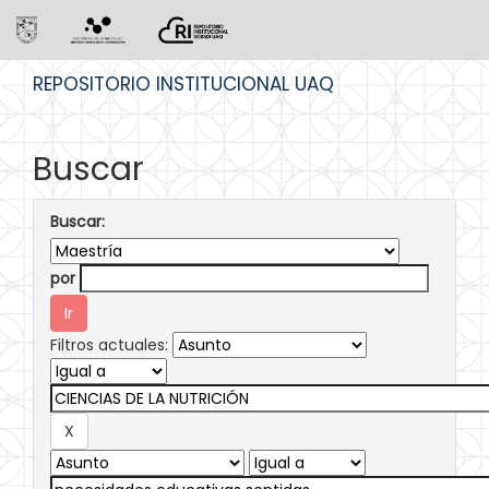
Skip
REPOSITORIO INSTITUCIONAL UAQ
navigation
Buscar
Buscar:
por
Filtros actuales: