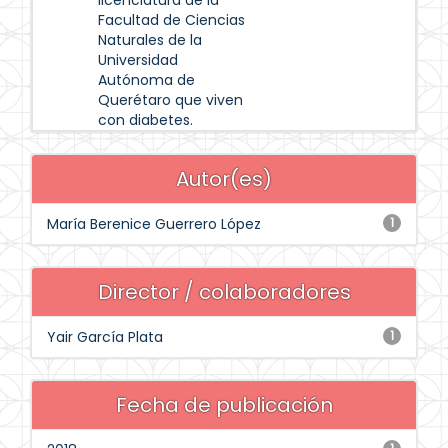
licenciatura de la
Facultad de Ciencias
Naturales de la
Universidad
Autónoma de
Querétaro que viven
con diabetes.
Autor(es)
María Berenice Guerrero López
1
Director / colaboradores
Yair García Plata
1
Fecha de publicación