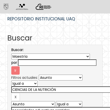
Skip
REPOSITORIO INSTITUCIONAL UAQ
navigation
Buscar
Buscar:
por
Filtros actuales: