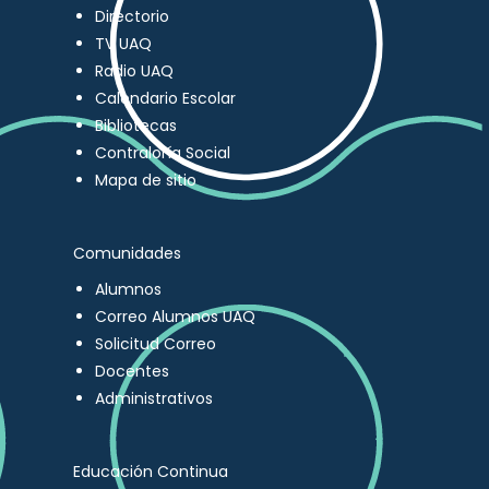
Directorio
TV UAQ
Radio UAQ
Calendario Escolar
Bibliotecas
Contraloría Social
Mapa de sitio
Comunidades
Alumnos
Correo Alumnos UAQ
Solicitud Correo
Docentes
Administrativos
Educación Continua