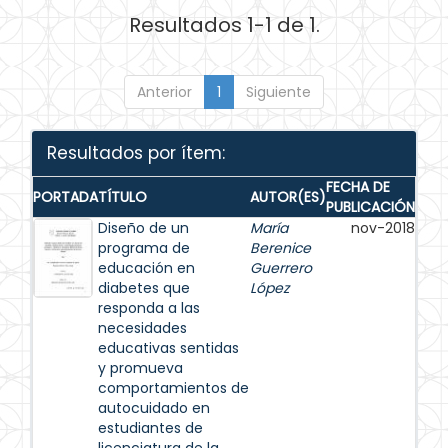
Resultados 1-1 de 1.
Anterior
1
Siguiente
Resultados por ítem:
FECHA DE
PORTADA
TÍTULO
AUTOR(ES)
PUBLICACIÓN
Diseño de un
María
nov-2018
programa de
Berenice
educación en
Guerrero
diabetes que
López
responda a las
necesidades
educativas sentidas
y promueva
comportamientos de
autocuidado en
estudiantes de