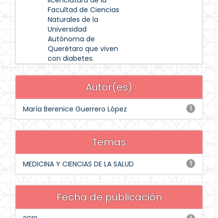
licenciatura de la
Facultad de Ciencias
Naturales de la
Universidad
Autónoma de
Querétaro que viven
con diabetes.
Autor(es)
María Berenice Guerrero López
1
Temas
MEDICINA Y CIENCIAS DE LA SALUD
1
Fecha de publicación