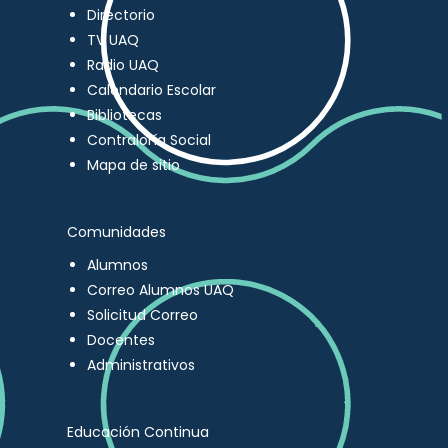
Directorio
TV UAQ
Radio UAQ
Calendario Escolar
Bibliotecas
Contraloría Social
Mapa de sitio
Comunidades
Alumnos
Correo Alumnos UAQ
Solicitud Correo
Docentes
Administrativos
Educación Continua