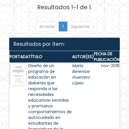
Resultados 1-1 de 1.
Anterior
1
Siguiente
Resultados por ítem:
FECHA DE
PORTADA
TÍTULO
AUTOR(ES)
PUBLICACIÓN
Diseño de un
María
nov-2018
programa de
Berenice
educación en
Guerrero
diabetes que
López
responda a las
necesidades
educativas sentidas
y promueva
comportamientos de
autocuidado en
estudiantes de