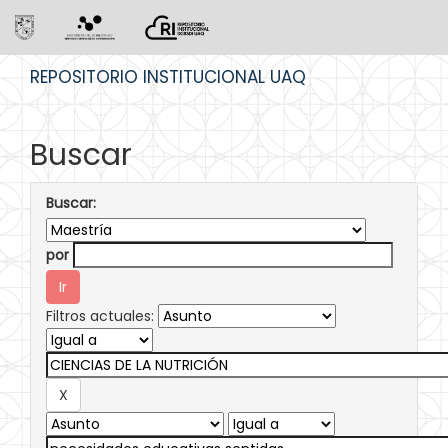
Skip
REPOSITORIO INSTITUCIONAL UAQ
navigation
Buscar
Buscar:
por
Filtros actuales: