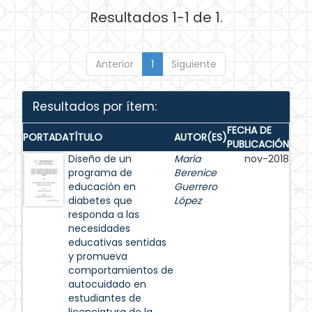
Resultados 1-1 de 1.
Anterior
1
Siguiente
Resultados por ítem:
FECHA DE
PORTADA
TÍTULO
AUTOR(ES)
PUBLICACIÓN
Diseño de un
María
nov-2018
programa de
Berenice
educación en
Guerrero
diabetes que
López
responda a las
necesidades
educativas sentidas
y promueva
comportamientos de
autocuidado en
estudiantes de