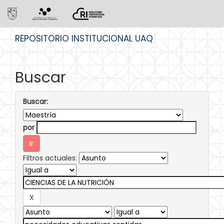
Skip
REPOSITORIO INSTITUCIONAL UAQ
navigation
Buscar
Buscar:
por
Filtros actuales: