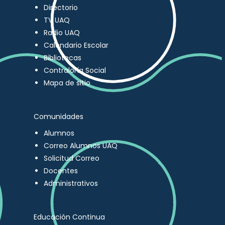
Directorio
TV UAQ
Radio UAQ
Calendario Escolar
Bibliotecas
Contraloría Social
Mapa de sitio
Comunidades
Alumnos
Correo Alumnos UAQ
Solicitud Correo
Docentes
Administrativos
Educación Continua