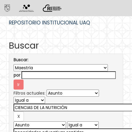
Skip
REPOSITORIO INSTITUCIONAL UAQ
navigation
Buscar
Buscar:
por
Filtros actuales: