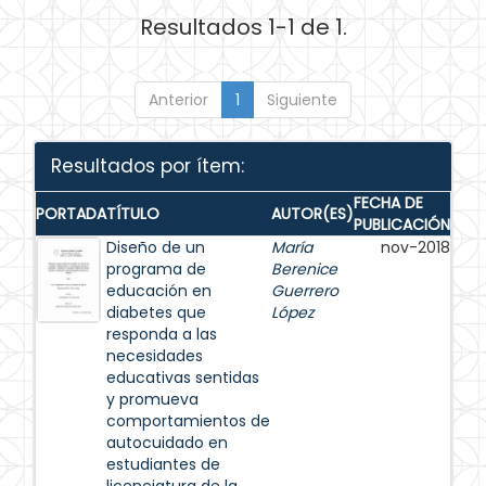
Resultados 1-1 de 1.
Anterior
1
Siguiente
Resultados por ítem:
FECHA DE
PORTADA
TÍTULO
AUTOR(ES)
PUBLICACIÓN
Diseño de un
María
nov-2018
programa de
Berenice
educación en
Guerrero
diabetes que
López
responda a las
necesidades
educativas sentidas
y promueva
comportamientos de
autocuidado en
estudiantes de