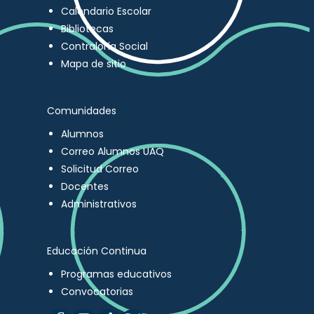
Calendario Escolar
Bibliotecas
Contraloría Social
Mapa de sitio
Comunidades
Alumnos
Correo Alumnos UAQ
Solicitud Correo
Docentes
Administrativos
Educación Continua
Programas educativos
Convocatorias