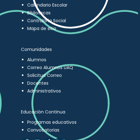
Calendario Escolar
Bibliotecas
Contraloría Social
Mapa de sitio
Comunidades
Alumnos
Correo Alumnos UAQ
Solicitud Correo
Docentes
Administrativos
Educación Continua
Programas educativos
Convocatorias