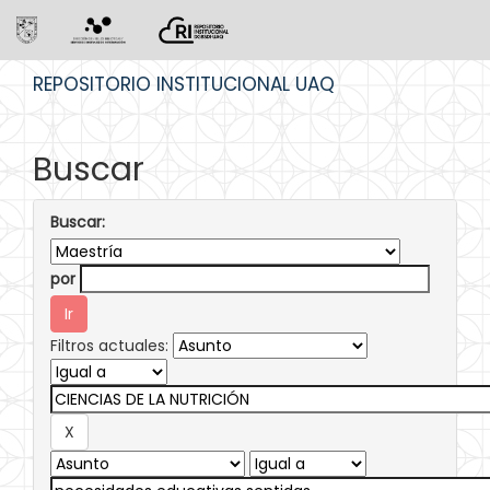
Skip
REPOSITORIO INSTITUCIONAL UAQ
navigation
Buscar
Buscar:
por
Filtros actuales: