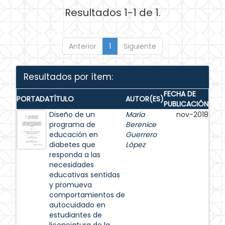
Resultados 1-1 de 1.
Anterior
1
Siguiente
Resultados por ítem:
FECHA DE
PORTADA
TÍTULO
AUTOR(ES)
PUBLICACIÓN
Diseño de un
María
nov-2018
programa de
Berenice
educación en
Guerrero
diabetes que
López
responda a las
necesidades
educativas sentidas
y promueva
comportamientos de
autocuidado en
estudiantes de