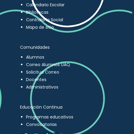
Calendario Escolar
Bibliotecas
Contraloría Social
Mapa de sitio
Comunidades
Alumnos
Correo Alumnos UAQ
Solicitud Correo
Docentes
Administrativos
Educación Continua
Programas educativos
Convocatorias