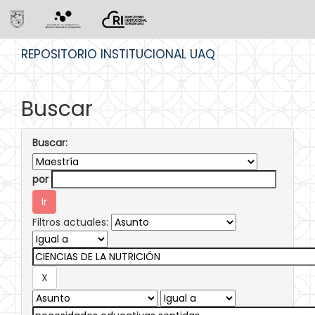
Skip
REPOSITORIO INSTITUCIONAL UAQ
navigation
Buscar
Buscar:
por
Filtros actuales: