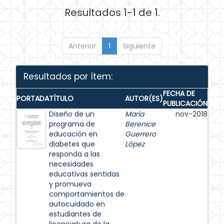
Resultados 1-1 de 1.
Anterior
1
Siguiente
Resultados por ítem:
FECHA DE
PORTADA
TÍTULO
AUTOR(ES)
PUBLICACIÓN
Diseño de un
María
nov-2018
programa de
Berenice
educación en
Guerrero
diabetes que
López
responda a las
necesidades
educativas sentidas
y promueva
comportamientos de
autocuidado en
estudiantes de