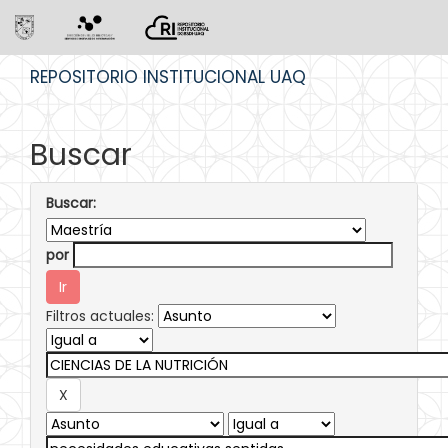
Skip
REPOSITORIO INSTITUCIONAL UAQ
navigation
Buscar
Buscar:
por
Filtros actuales: