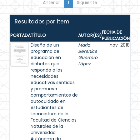
Anterior
1
Siguiente
Resultados por ítem:
FECHA DE
PORTADA
TÍTULO
AUTOR(ES)
PUBLICACIÓN
Diseño de un
María
nov-2018
programa de
Berenice
educación en
Guerrero
diabetes que
López
responda a las
necesidades
educativas sentidas
y promueva
comportamientos de
autocuidado en
estudiantes de
licenciatura de la
Facultad de Ciencias
Naturales de la
Universidad
Autónoma de