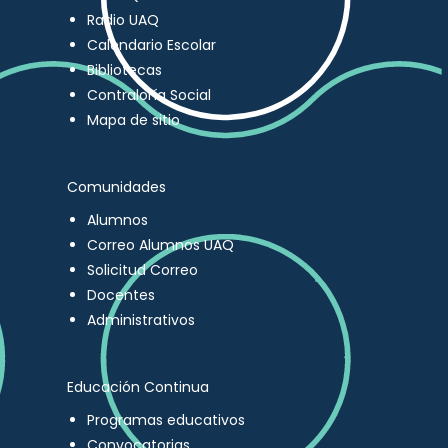
Radio UAQ
Calendario Escolar
Bibliotecas
Contraloría Social
Mapa de sitio
Comunidades
Alumnos
Correo Alumnos UAQ
Solicitud Correo
Docentes
Administrativos
Educación Continua
Programas educativos
Convocatorias