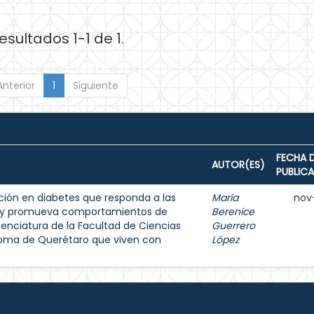
esultados 1-1 de 1.
Anterior
1
Siguiente
FECHA 
AUTOR(ES)
PUBLIC
ión en diabetes que responda a las
María
nov
s y promueva comportamientos de
Berenice
enciatura de la Facultad de Ciencias
Guerrero
noma de Querétaro que viven con
López