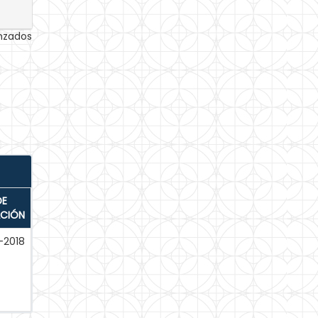
anzados
DE
ACIÓN
-2018