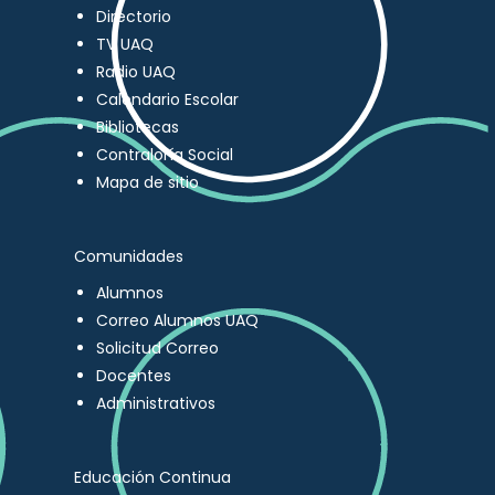
Directorio
TV UAQ
Radio UAQ
Calendario Escolar
Bibliotecas
Contraloría Social
Mapa de sitio
Comunidades
Alumnos
Correo Alumnos UAQ
Solicitud Correo
Docentes
Administrativos
Educación Continua