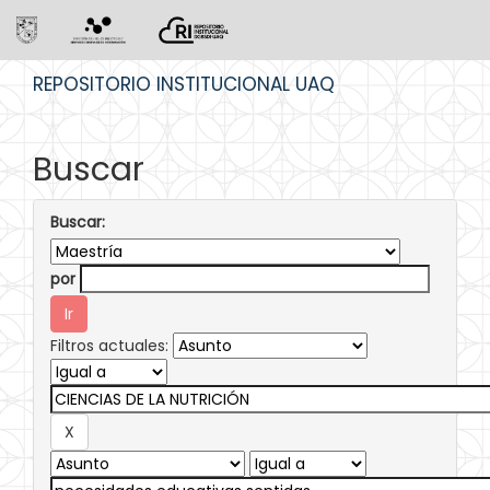
Skip
REPOSITORIO INSTITUCIONAL UAQ
navigation
Buscar
Buscar:
por
Filtros actuales: