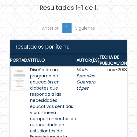
Resultados 1-1 de 1.
Anterior
1
Siguiente
Resultados por ítem:
FECHA DE
PORTADA
TÍTULO
AUTOR(ES)
PUBLICACIÓN
Diseño de un
María
nov-2018
programa de
Berenice
educación en
Guerrero
diabetes que
López
responda a las
necesidades
educativas sentidas
y promueva
comportamientos de
autocuidado en
estudiantes de