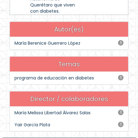
Querétaro que viven
con diabetes.
Autor(es)
María Berenice Guerrero López
1
Temas
programa de educación en diabetes
1
Director / colaboradores
María Melissa Libertad Álvarez Salas
1
Yair García Plata
1