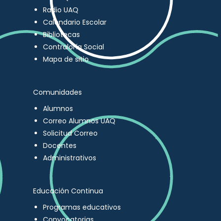
Radio UAQ
Calendario Escolar
Bibliotecas
Contraloría Social
Mapa de sitio
Comunidades
Alumnos
Correo Alumnos UAQ
Solicitud Correo
Docentes
Administrativos
Educación Continua
Programas educativos
Convocatorias