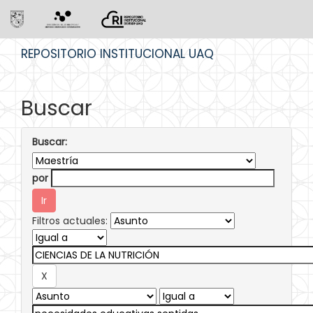
Skip
REPOSITORIO INSTITUCIONAL UAQ
navigation
Buscar
Buscar:
por
Filtros actuales: