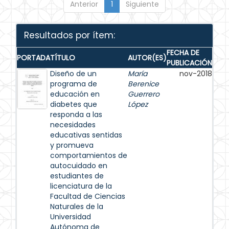
Anterior
1
Siguiente
Resultados por ítem:
FECHA DE
PORTADA
TÍTULO
AUTOR(ES)
PUBLICACIÓN
Diseño de un
María
nov-2018
programa de
Berenice
educación en
Guerrero
diabetes que
López
responda a las
necesidades
educativas sentidas
y promueva
comportamientos de
autocuidado en
estudiantes de
licenciatura de la
Facultad de Ciencias
Naturales de la
Universidad
Autónoma de