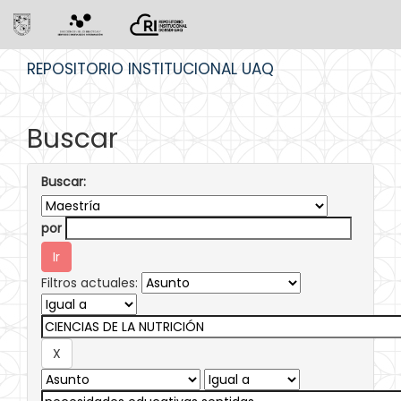
Skip
REPOSITORIO INSTITUCIONAL UAQ
navigation
Buscar
Buscar:
por
Filtros actuales: