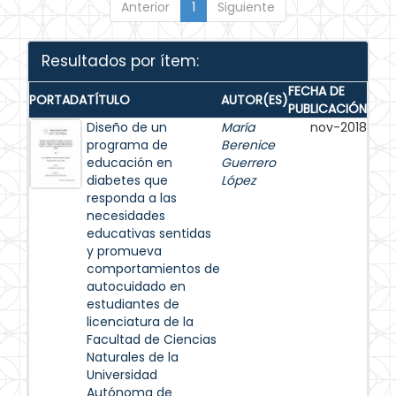
Anterior
1
Siguiente
Resultados por ítem:
FECHA DE
PORTADA
TÍTULO
AUTOR(ES)
PUBLICACIÓN
Diseño de un
María
nov-2018
programa de
Berenice
educación en
Guerrero
diabetes que
López
responda a las
necesidades
educativas sentidas
y promueva
comportamientos de
autocuidado en
estudiantes de
licenciatura de la
Facultad de Ciencias
Naturales de la
Universidad
Autónoma de