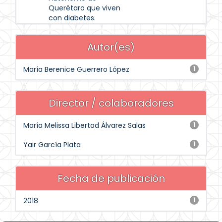
Querétaro que viven
con diabetes.
Autor(es)
María Berenice Guerrero López
1
Director / colaboradores
María Melissa Libertad Álvarez Salas
1
Yair García Plata
1
Fecha de publicación
2018
1