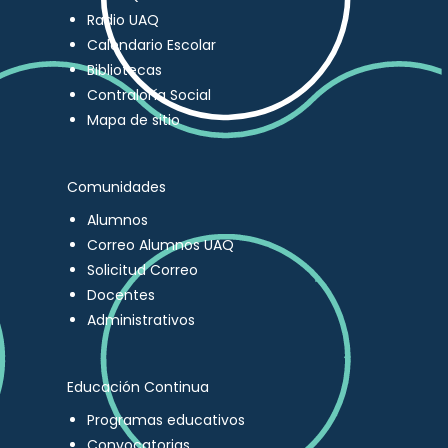
Radio UAQ
Calendario Escolar
Bibliotecas
Contraloría Social
Mapa de sitio
Comunidades
Alumnos
Correo Alumnos UAQ
Solicitud Correo
Docentes
Administrativos
Educación Continua
Programas educativos
Convocatorias