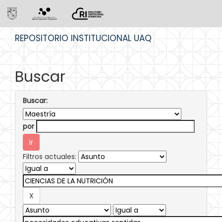
Skip
REPOSITORIO INSTITUCIONAL UAQ
navigation
Buscar
Buscar:
por
Filtros actuales: