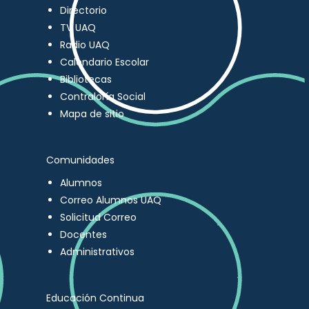
Directorio
TV UAQ
Radio UAQ
Calendario Escolar
Bibliotecas
Contraloría Social
Mapa de sitio
Comunidades
Alumnos
Correo Alumnos UAQ
Solicitud Correo
Docentes
Administrativos
Educación Continua