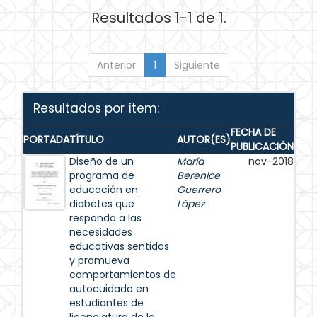
Resultados 1-1 de 1.
Anterior
1
Siguiente
Resultados por ítem:
FECHA DE
PORTADA
TÍTULO
AUTOR(ES)
PUBLICACIÓN
Diseño de un
María
nov-2018
programa de
Berenice
educación en
Guerrero
diabetes que
López
responda a las
necesidades
educativas sentidas
y promueva
comportamientos de
autocuidado en
estudiantes de