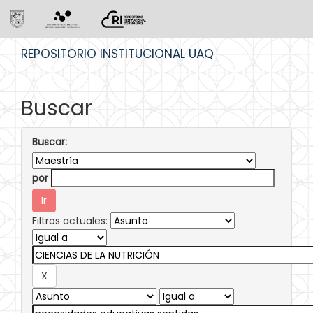
Skip
REPOSITORIO INSTITUCIONAL UAQ
navigation
Buscar
Buscar:
por
Filtros actuales: