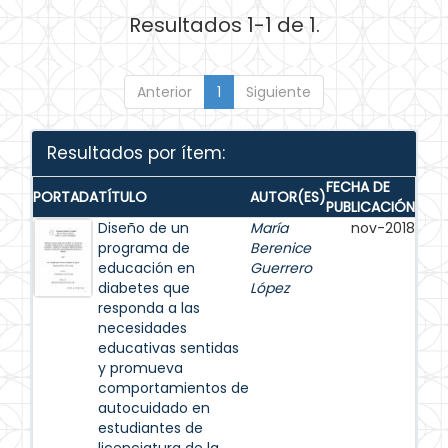
Resultados 1-1 de 1.
Anterior
1
Siguiente
Resultados por ítem:
FECHA DE
PORTADA
TÍTULO
AUTOR(ES)
PUBLICACIÓN
Diseño de un
María
nov-2018
programa de
Berenice
educación en
Guerrero
diabetes que
López
responda a las
necesidades
educativas sentidas
y promueva
comportamientos de
autocuidado en
estudiantes de