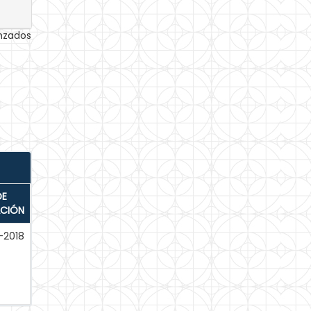
anzados
DE
ACIÓN
-2018