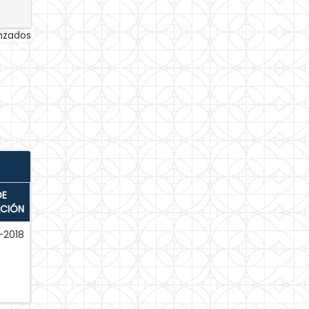
anzados
DE
ACIÓN
-2018