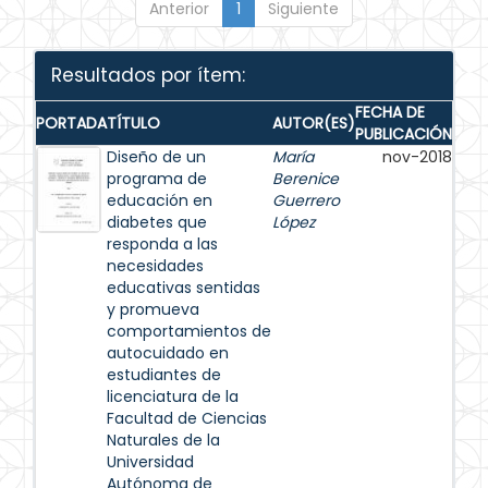
Anterior
1
Siguiente
Resultados por ítem:
FECHA DE
PORTADA
TÍTULO
AUTOR(ES)
PUBLICACIÓN
Diseño de un
María
nov-2018
programa de
Berenice
educación en
Guerrero
diabetes que
López
responda a las
necesidades
educativas sentidas
y promueva
comportamientos de
autocuidado en
estudiantes de
licenciatura de la
Facultad de Ciencias
Naturales de la
Universidad
Autónoma de