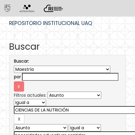
Skip
REPOSITORIO INSTITUCIONAL UAQ
navigation
Buscar
Buscar:
por
Filtros actuales: