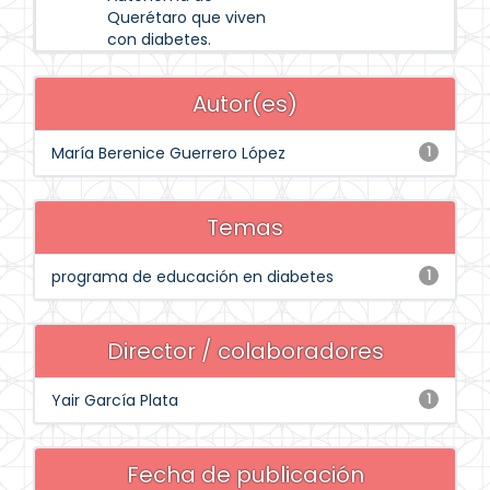
Querétaro que viven
con diabetes.
Autor(es)
María Berenice Guerrero López
1
Temas
programa de educación en diabetes
1
Director / colaboradores
Yair García Plata
1
Fecha de publicación