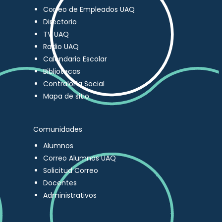
Correo de Empleados UAQ
Directorio
TV UAQ
Radio UAQ
Calendario Escolar
Bibliotecas
Contraloría Social
Mapa de sitio
Comunidades
Alumnos
Correo Alumnos UAQ
Solicitud Correo
Docentes
Administrativos