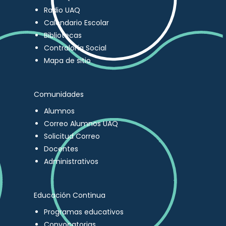
Radio UAQ
Calendario Escolar
Bibliotecas
Contraloría Social
Mapa de sitio
Comunidades
Alumnos
Correo Alumnos UAQ
Solicitud Correo
Docentes
Administrativos
Educación Continua
Programas educativos
Convocatorias