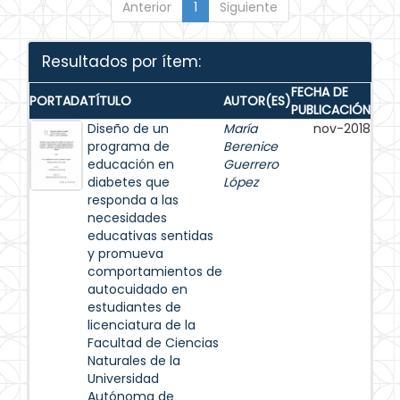
Anterior
1
Siguiente
Resultados por ítem:
FECHA DE
PORTADA
TÍTULO
AUTOR(ES)
PUBLICACIÓN
Diseño de un
María
nov-2018
programa de
Berenice
educación en
Guerrero
diabetes que
López
responda a las
necesidades
educativas sentidas
y promueva
comportamientos de
autocuidado en
estudiantes de
licenciatura de la
Facultad de Ciencias
Naturales de la
Universidad
Autónoma de