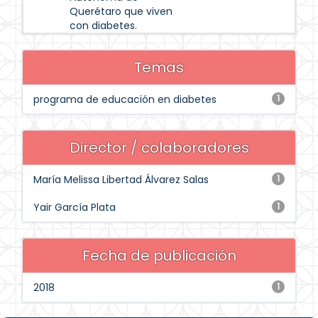
Querétaro que viven
con diabetes.
Temas
programa de educación en diabetes
1
Director / colaboradores
María Melissa Libertad Álvarez Salas
1
Yair García Plata
1
Fecha de publicación
2018
1