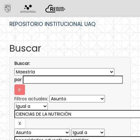
Skip
REPOSITORIO INSTITUCIONAL UAQ
navigation
Buscar
Buscar:
por
Filtros actuales: