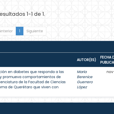
esultados 1-1 de 1.
Anterior
1
Siguiente
FECHA 
AUTOR(ES)
PUBLIC
ión en diabetes que responda a las
María
nov
s y promueva comportamientos de
Berenice
enciatura de la Facultad de Ciencias
Guerrero
noma de Querétaro que viven con
López