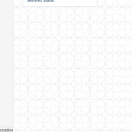
Álvarez Salas
anzados