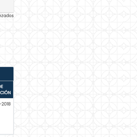
anzados
DE
ACIÓN
-2018