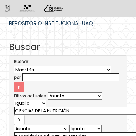
Skip
REPOSITORIO INSTITUCIONAL UAQ
navigation
Buscar
Buscar:
por
Filtros actuales: