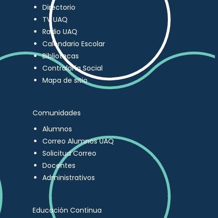
Directorio
TV UAQ
Radio UAQ
Calendario Escolar
Bibliotecas
Contraloría Social
Mapa de sitio
Comunidades
Alumnos
Correo Alumnos UAQ
Solicitud Correo
Docentes
Administrativos
Educación Continua