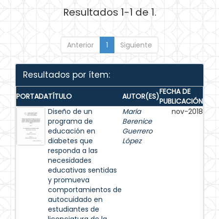
Resultados 1-1 de 1.
Anterior
1
Siguiente
Resultados por ítem:
FECHA DE
PORTADA
TÍTULO
AUTOR(ES)
PUBLICACIÓN
Diseño de un
María
nov-2018
programa de
Berenice
educación en
Guerrero
diabetes que
López
responda a las
necesidades
educativas sentidas
y promueva
comportamientos de
autocuidado en
estudiantes de