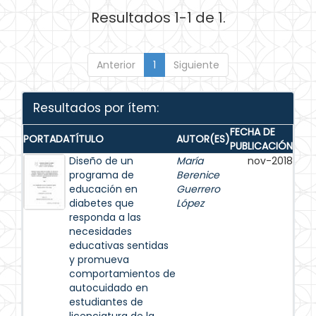
Resultados 1-1 de 1.
Anterior
1
Siguiente
Resultados por ítem:
FECHA DE
PORTADA
TÍTULO
AUTOR(ES)
PUBLICACIÓN
Diseño de un
María
nov-2018
programa de
Berenice
educación en
Guerrero
diabetes que
López
responda a las
necesidades
educativas sentidas
y promueva
comportamientos de
autocuidado en
estudiantes de