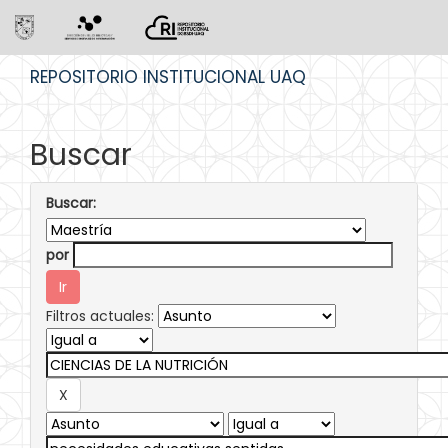
Skip
REPOSITORIO INSTITUCIONAL UAQ
navigation
Buscar
Buscar:
por
Filtros actuales: