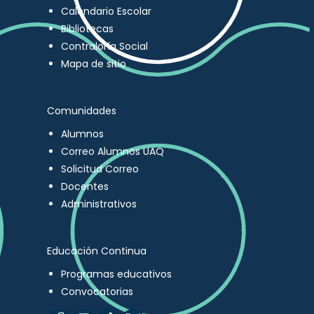
Calendario Escolar
Bibliotecas
Contraloría Social
Mapa de sitio
Comunidades
Alumnos
Correo Alumnos UAQ
Solicitud Correo
Docentes
Administrativos
Educación Continua
Programas educativos
Convocatorias