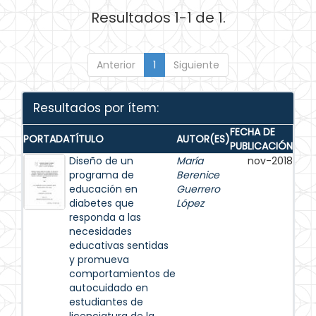
Resultados 1-1 de 1.
Anterior
1
Siguiente
Resultados por ítem:
FECHA DE
PORTADA
TÍTULO
AUTOR(ES)
PUBLICACIÓN
Diseño de un
María
nov-2018
programa de
Berenice
educación en
Guerrero
diabetes que
López
responda a las
necesidades
educativas sentidas
y promueva
comportamientos de
autocuidado en
estudiantes de