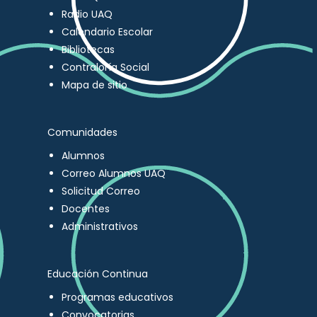
Radio UAQ
Calendario Escolar
Bibliotecas
Contraloría Social
Mapa de sitio
Comunidades
Alumnos
Correo Alumnos UAQ
Solicitud Correo
Docentes
Administrativos
Educación Continua
Programas educativos
Convocatorias