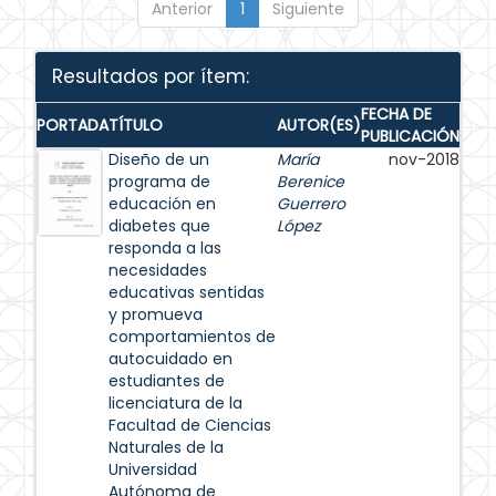
Anterior
1
Siguiente
Resultados por ítem:
FECHA DE
PORTADA
TÍTULO
AUTOR(ES)
PUBLICACIÓN
Diseño de un
María
nov-2018
programa de
Berenice
educación en
Guerrero
diabetes que
López
responda a las
necesidades
educativas sentidas
y promueva
comportamientos de
autocuidado en
estudiantes de
licenciatura de la
Facultad de Ciencias
Naturales de la
Universidad
Autónoma de