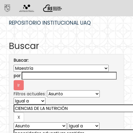
Skip
REPOSITORIO INSTITUCIONAL UAQ
navigation
Buscar
Buscar:
por
Filtros actuales: